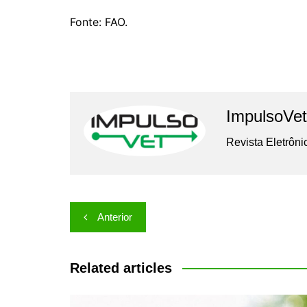
Fonte: FAO.
ImpulsoVet
Revista Eletrôni
Navegação
Anterior
de
Post
Related articles