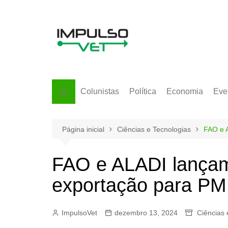
Ir
para
o
conteúdo
Colunistas
Política
Economia
Eve
Página inicial
Ciências e Tecnologias
FAO e 
FAO e ALADI lançam
exportação para PM
ImpulsoVet
dezembro 13, 2024
Ciências 