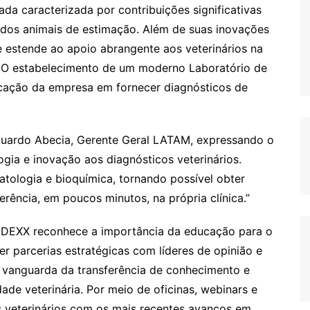
da caracterizada por contribuições significativas
r dos animais de estimação. Além de suas inovações
e estende ao apoio abrangente aos veterinários na
. O estabelecimento de um moderno Laboratório de
icação da empresa em fornecer diagnósticos de
Eduardo Abecia, Gerente Geral LATAM, expressando o
ia e inovação aos diagnósticos veterinários.
tologia e bioquímica, tornando possível obter
erência, em poucos minutos, na própria clínica.”
 IDEXX reconhece a importância da educação para o
er parcerias estratégicas com líderes de opinião e
a vanguarda da transferência de conhecimento e
ade veterinária. Por meio de oficinas, webinars e
s veterinários com os mais recentes avanços em