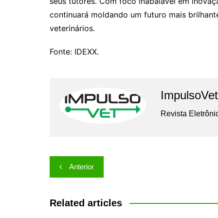
seus tutores. Com foco inabalável em inovaçã
continuará moldando um futuro mais brilhant
veterinários.
Fonte: IDEXX.
ImpulsoVet
Revista Eletrôni
Navegação
Anterior
de
Post
Related articles