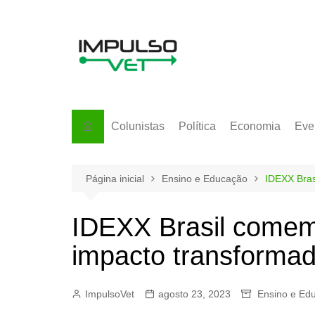
Ir
para
o
conteúdo
Colunistas
Política
Economia
Eve
Página inicial
Ensino e Educação
IDEXX Bras
IDEXX Brasil come
impacto transformad
ImpulsoVet
agosto 23, 2023
Ensino e Ed