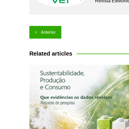
Revista Eletrôni
Navegação
Anterior
de
Post
Related articles