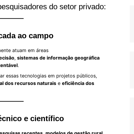
pesquisadores do setor privado:
icada ao campo
mente atuam em áreas
recisão
,
sistemas de informação geográfica
tentável
.
ar essas tecnologias em projetos públicos,
al dos recursos naturais
e
eficiência dos
nico e científico
esquisas recentes
,
modelos de gestão rural
,