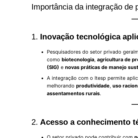
Importância da integração de 
1.
Inovação tecnológica apl
Pesquisadores do setor privado geral
como
biotecnologia
,
agricultura de p
(SIG)
e
novas práticas de manejo sus
A integração com o Itesp permite aplic
melhorando
produtividade
,
uso racion
assentamentos rurais
.
2.
Acesso a conhecimento téc
O setor privado pode contribuir com
p