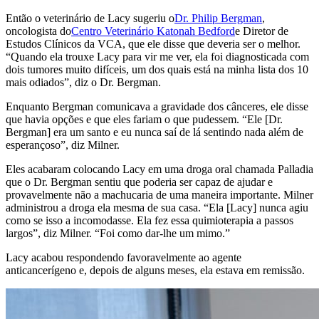
Então o veterinário de Lacy sugeriu o
Dr. Philip Bergman
,
oncologista do
Centro Veterinário Katonah Bedford
e Diretor de
Estudos Clínicos da VCA, que ele disse que deveria ser o melhor.
“Quando ela trouxe Lacy para vir me ver, ela foi diagnosticada com
dois tumores muito difíceis, um dos quais está na minha lista dos 10
mais odiados”, diz o Dr. Bergman.
Enquanto Bergman comunicava a gravidade dos cânceres, ele disse
que havia opções e que eles fariam o que pudessem. “Ele [Dr.
Bergman] era um santo e eu nunca saí de lá sentindo nada além de
esperançoso”, diz Milner.
Eles acabaram colocando Lacy em uma droga oral chamada Palladia
que o Dr. Bergman sentiu que poderia ser capaz de ajudar e
provavelmente não a machucaria de uma maneira importante. Milner
administrou a droga ela mesma de sua casa. “Ela [Lacy] nunca agiu
como se isso a incomodasse. Ela fez essa quimioterapia a passos
largos”, diz Milner. “Foi como dar-lhe um mimo.”
Lacy acabou respondendo favoravelmente ao agente
anticancerígeno e, depois de alguns meses, ela estava em remissão.