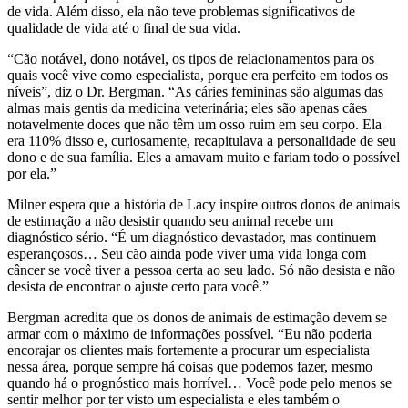
de vida. Além disso, ela não teve problemas significativos de
qualidade de vida até o final de sua vida.
“Cão notável, dono notável, os tipos de relacionamentos para os
quais você vive como especialista, porque era perfeito em todos os
níveis”, diz o Dr. Bergman. “As cáries femininas são algumas das
almas mais gentis da medicina veterinária; eles são apenas cães
notavelmente doces que não têm um osso ruim em seu corpo. Ela
era 110% disso e, curiosamente, recapitulava a personalidade de seu
dono e de sua família. Eles a amavam muito e fariam todo o possível
por ela.”
Milner espera que a história de Lacy inspire outros donos de animais
de estimação a não desistir quando seu animal recebe um
diagnóstico sério. “É um diagnóstico devastador, mas continuem
esperançosos… Seu cão ainda pode viver uma vida longa com
câncer se você tiver a pessoa certa ao seu lado. Só não desista e não
desista de encontrar o ajuste certo para você.”
Bergman acredita que os donos de animais de estimação devem se
armar com o máximo de informações possível. “Eu não poderia
encorajar os clientes mais fortemente a procurar um especialista
nessa área, porque sempre há coisas que podemos fazer, mesmo
quando há o prognóstico mais horrível… Você pode pelo menos se
sentir melhor por ter visto um especialista e eles também o