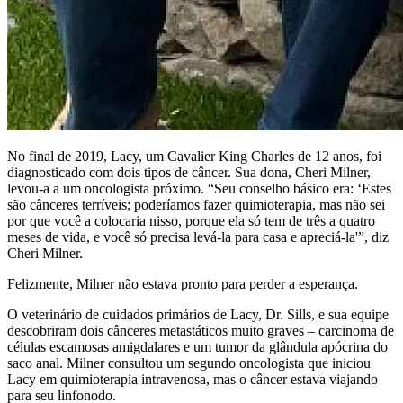
No final de 2019, Lacy, um Cavalier King Charles de 12 anos, foi
diagnosticado com dois tipos de câncer. Sua dona, Cheri Milner,
levou-a a um oncologista próximo. “Seu conselho básico era: ‘Estes
são cânceres terríveis; poderíamos fazer quimioterapia, mas não sei
por que você a colocaria nisso, porque ela só tem de três a quatro
meses de vida, e você só precisa levá-la para casa e apreciá-la'”, diz
Cheri Milner.
Felizmente, Milner não estava pronto para perder a esperança.
O veterinário de cuidados primários de Lacy, Dr. Sills, e sua equipe
descobriram dois cânceres metastáticos muito graves – carcinoma de
células escamosas amigdalares e um tumor da glândula apócrina do
saco anal. Milner consultou um segundo oncologista que iniciou
Lacy em quimioterapia intravenosa, mas o câncer estava viajando
para seu linfonodo.