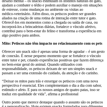
desafio mental – os snacks estimulam os instintos naturais do gato,
ajudam a combater o tédio e podem auxiliar o manejo em situações
de estresse, como mudanças no ambiente ou visitas ao
médico-veterinário. Além disso, os petiscos podem ser grandes
aliados na criação de uma rotina de interação entre tutor e gato.
Oferecê-los em momentos como a chegada ou saída de casa, ou
incorporá-los a brincadeiras diárias, fortalece o vínculo afetivo,
contribui para o bem-estar do felino e transforma a experiência em
algo positivo para ambos.
Mito: Petiscos não têm impacto no relacionamento com os pets
Oferecer um snack não é apenas uma forma de agradar – é um gesto
de conexão. É nesse pequeno momento que se fortalece o vínculo
entre tutor e pet, criando experiências positivas que fazem diferença
no bem-estar geral do animal. Quando utilizados com
responsabilidade, os petiscos deixam de ser um simples snack e
passam a ser uma extensão do cuidado, da atenção e do carinho.
“Deixar os mitos para trás e enxergar os petiscos com uma nova
perspectiva é essencial. Eles complementam o dia a dia com sabor,
estímulo e afeto. E para os nossos amigos de quatro patas, isso se
traduz em qualidade de vida”, afirma a profissional
Outro ponto que merece destaque quando o assunto são os petiscos
é a personalização. Hoje existem snacks formulados para diferentes