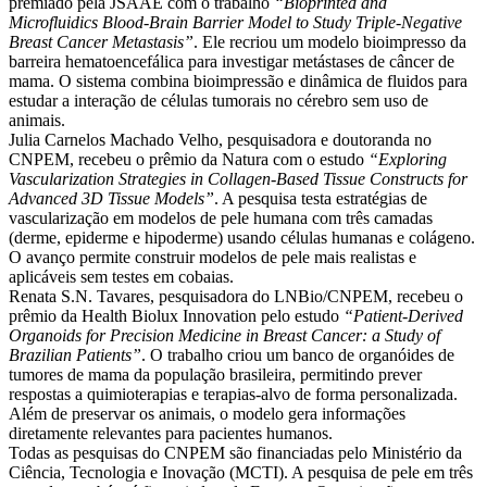
premiado pela JSAAE com o trabalho
“Bioprinted and
Microfluidics Blood-Brain Barrier Model to Study Triple-Negative
Breast Cancer Metastasis”
. Ele recriou um modelo bioimpresso da
barreira hematoencefálica para investigar metástases de câncer de
mama. O sistema combina bioimpressão e dinâmica de fluidos para
estudar a interação de células tumorais no cérebro sem uso de
animais.
Julia Carnelos Machado Velho, pesquisadora e doutoranda no
CNPEM, recebeu o prêmio da Natura com o estudo
“Exploring
Vascularization Strategies in Collagen-Based Tissue Constructs for
Advanced 3D Tissue Models”
. A pesquisa testa estratégias de
vascularização em modelos de pele humana com três camadas
(derme, epiderme e hipoderme) usando células humanas e colágeno.
O avanço permite construir modelos de pele mais realistas e
aplicáveis sem testes em cobaias.
Renata S.N. Tavares, pesquisadora do LNBio/CNPEM, recebeu o
prêmio da Health Biolux Innovation pelo estudo
“Patient-Derived
Organoids for Precision Medicine in Breast Cancer: a Study of
Brazilian Patients”
. O trabalho criou um banco de organóides de
tumores de mama da população brasileira, permitindo prever
respostas a quimioterapias e terapias-alvo de forma personalizada.
Além de preservar os animais, o modelo gera informações
diretamente relevantes para pacientes humanos.
Todas as pesquisas do CNPEM são financiadas pelo Ministério da
Ciência, Tecnologia e Inovação (MCTI). A pesquisa de pele em três