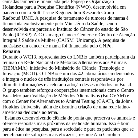
camadas também é financiada pela Fapesp e Organização
Holandesa para a Pesquisa Cientifica (NWO), desenvolvida em
parceria com o Soft Tissue Regeneration Research Group –
Radboud UMC. A pesquisa de tratamento de tumores de mama é
financiada exclusivamente pelo Ministério da Saúde, sendo
desenvolvida em parceria o Instituto do Câncer do estado de São
Paulo (ICESP), A.C.Camargo Cancer Center e o Centro de Atenção
Integral à Saúde da Mulher (CAISM -Unicamp). A pesquisa de
metástase em câncer de mama foi financiada pelo CNPq.
Renama
Durante o WC13, representantes do LNBio também participaram da
reunião da Rede Nacional de Métodos Alternativos aos Animais
(RENAMA), iniciativa do Ministério da Ciência, Tecnologia e
Inovação (MCTI). O LNBio é um dos 42 laboratórios credenciados
e integra o núcleo de três instituições centrais responsáveis por
difundir informações e acelerar a adoção desses métodos no Brasil.
O grupo também reforçou cooperações internacionais com o Centro
Brasileiro para Validação de Métodos Alternativos (BraCVAM) e
com o Center for Alternatives to Animal Testing (CAAT), da Johns
Hopkins University, além de discutir a criação de uma rede latino-
americana dedicada ao tema.
“Estamos desenvolvendo ciência de ponta que preserva os animais e
oferece respostas mais próximas da realidade humana. Isso é bom
para a ética na pesquisa, para a sociedade e para os pacientes que se
beneficiam de soluções mais eficazes”, resume Ana Carolina