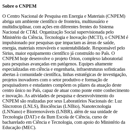
Sobre o CNPEM
O Centro Nacional de Pesquisa em Energia e Materiais (CNPEM)
abriga um ambiente científico de fronteira, multiusuário e
multidisciplinar, com ações em diferentes frentes do Sistema
Nacional de CT&I. Organização Social supervisionada pelo
Ministério da Ciência, Tecnologia e Inovação (MCTI), o CNPEM é
impulsionado por pesquisas que impactam as áreas de saúde,
energia, materiais renováveis e sustentabilidade. Responsável pelo
Sirius, maior equipamento científico já construído no País. O
CNPEM hoje desenvolve o projeto Orion, complexo laboratorial
para pesquisas avançadas em patógenos. Equipes altamente
especializadas em ciência e engenharia, infraestruturas sofisticadas
abertas à comunidade científica, linhas estratégicas de investigação,
projetos inovadores com o setor produtivo e formação de
pesquisadores e estudantes compõem os pilares da atuação deste
centro único no País, capaz de atuar como ponte entre conhecimento
e inovação. As atividades de pesquisa e desenvolvimento do
CNPEM são realizadas por seus Laboratórios Nacionais de: Luz
Síncrotron (LNLS), Biociências (LNBio), Nanotecnologia
(LNNano) e Biorrenováveis (LNBR), além de sua unidade de
Tecnologia (DAT) e da Ilum Escola de Ciência, curso de
bacharelado em Ciência e Tecnologia, com apoio do Ministério da
Educação (MEC).