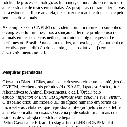
fidelidade processos biológicos humanos, eliminando ou reduzindo
a necessidade de testes em cobaias. As pesquisas criaram alternativas
para estudos da febre amarela, de câncer de mama e doenças de pele
sem uso de animais.
As conquistas do CNPEM coincidem com um momento simbólico:
o congresso foi um mês após a sanção da lei que proíbe o uso de
animais em testes de cosméticos, produtos de higiene pessoal e
perfumes no Brasil. Para os premiados, a nova legislação aumenta o
incentivo para a difusão de tecnologias substitutivas, já em
desenvolvimento no país.
Pesquisas premiadas
Giovanna Blazutti Elias, analista de desenvolvimento tecnológico do
CNPEM, recebeu dois prêmios (da JSAAE, Japanese Society for
Alternatives to Animal Experiments, e da L’Oréal) pelo
estudo
“Infection of Liver 3D Spheroids with Yellow Fever Virus”
.
O trabalho criou um modelo 3D de fígado humano em forma de
microesferas celulares, que reproduz a infecção pelo vírus da febre
amarela com alta precisão. O sistema pode substituir animais em
estudos de virologia e toxicidade hepática.
Pedro Cavalcante Frizarini, estagiário do LNBio/CNPEM, foi