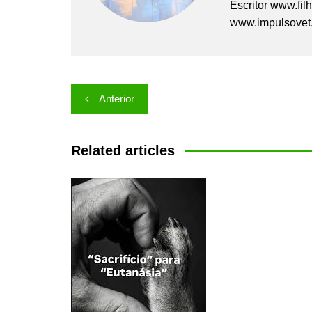
Escritor www.fil
www.impulsovet.
Navegação
Anterior
de
Post
Related articles