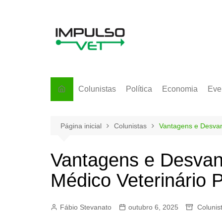
Ir
para
o
conteúdo
Colunistas
Política
Economia
Eve
Página inicial
Colunistas
Vantagens e Desvan
Vantagens e Desvan
Médico Veterinário P
Fábio Stevanato
outubro 6, 2025
Colunis