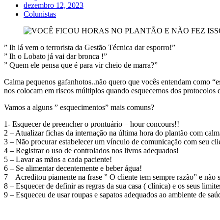
dezembro 12, 2023
Colunistas
” Ih lá vem o terrorista da Gestão Técnica dar esporro!”
” Ih o Lobato já vai dar bronca !”
” Quem ele pensa que é para vir cheio de marra?”
Calma pequenos gafanhotos..não quero que vocês entendam como “espo
nos colocam em riscos múltiplos quando esquecemos dos protocolos d
Vamos a alguns ” esquecimentos” mais comuns?
1- Esquecer de preencher o prontuário – hour concours!!
2 – Atualizar fichas da internação na última hora do plantão com cal
3 – Não procurar estabelecer um vínculo de comunicação com seu client
4 – Registrar o uso de controlados nos livros adequados!
5 – Lavar as mãos a cada paciente!
6 – Se alimentar decentemente e beber água!
7 – Acreditou piamente na frase ” O cliente tem sempre razão” e não s
8 – Esquecer de definir as regras da sua casa ( clínica) e os seus limit
9 – Esqueceu de usar roupas e sapatos adequados ao ambiente de saúd