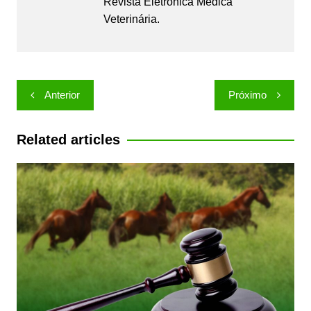
Revista Eletrônica Médica
Veterinária.
Navegação
Anterior
Próximo
de
Post
Related articles