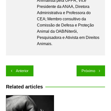
Animalista pela UFPR; Vice
Presidente da ANAA, Diretora
Administrativa e Professora do
CEA; Membro consultivo da
Comissão de Defesa e Proteção
Animal da OAB/Niterói,
Pesquisadora e Ativista em Direitos
Animais.
Navegação
Anterior
Próximo
de
Post
Related articles