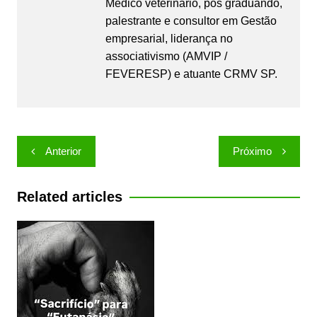
Médico veterinário, pós graduando,
palestrante e consultor em Gestão
empresarial, liderança no
associativismo (AMVIP /
FEVERESP) e atuante CRMV SP.
Navegação
Anterior
Próximo
de
Post
Related articles