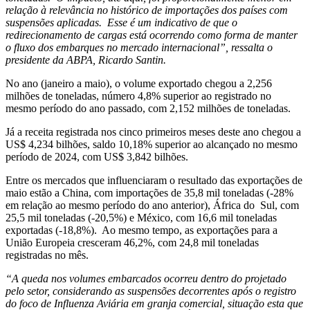
relação à relevância no histórico de importações dos países com
suspensões aplicadas. Esse é um indicativo de que o
redirecionamento de cargas está ocorrendo como forma de manter
o fluxo dos embarques no mercado internacional”, ressalta o
presidente da ABPA, Ricardo Santin.
No ano (janeiro a maio), o volume exportado chegou a 2,256
milhões de toneladas, número 4,8% superior ao registrado no
mesmo período do ano passado, com 2,152 milhões de toneladas.
Já a receita registrada nos cinco primeiros meses deste ano chegou a
US$ 4,234 bilhões, saldo 10,18% superior ao alcançado no mesmo
período de 2024, com US$ 3,842 bilhões.
Entre os mercados que influenciaram o resultado das exportações de
maio estão a China, com importações de 35,8 mil toneladas (-28%
em relação ao mesmo período do ano anterior), África do Sul, com
25,5 mil toneladas (-20,5%) e México, com 16,6 mil toneladas
exportadas (-18,8%). Ao mesmo tempo, as exportações para a
União Europeia cresceram 46,2%, com 24,8 mil toneladas
registradas no mês.
“A queda nos volumes embarcados ocorreu dentro do projetado
pelo setor, considerando as suspensões decorrentes após o registro
do foco de Influenza Aviária em granja comercial, situação esta que