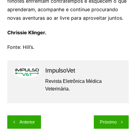
filhotes enfrentam contratempos e esquecem o que
aprenderam, acompanhe e continue procurando
novas aventuras ao ar livre para aproveitar juntos.
Chrissie Klinger.
Fonte: Hill’s.
ImpulsoVet
Revista Eletrônica Médica
Veterinária.
Navegação
Anterior
Próximo
de