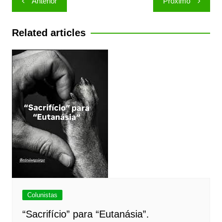
Anterior
Próximo
de
Post
Related articles
Colunistas
“Sacrifício” para “Eutanásia”.