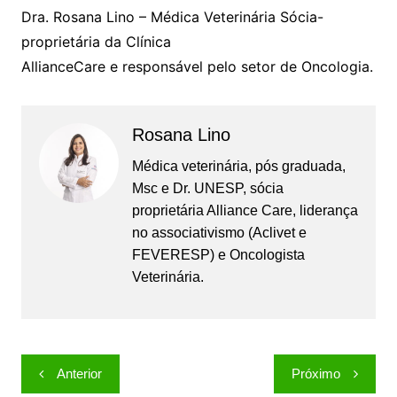
Dra. Rosana Lino – Médica Veterinária Sócia-
proprietária da Clínica
AllianceCare e responsável pelo setor de Oncologia.
Rosana Lino
Médica veterinária, pós graduada,
Msc e Dr. UNESP, sócia
proprietária Alliance Care, liderança
no associativismo (Aclivet e
FEVERESP) e Oncologista
Veterinária.
Navegação
Anterior
Próximo
de