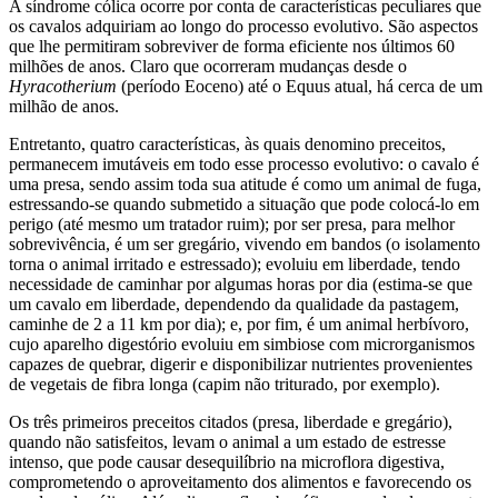
A síndrome cólica ocorre por conta de características peculiares que
os cavalos adquiriam ao longo do processo evolutivo. São aspectos
que lhe permitiram sobreviver de forma eficiente nos últimos 60
milhões de anos. Claro que ocorreram mudanças desde o
Hyracotherium
(período Eoceno) até o Equus atual, há cerca de um
milhão de anos.
Entretanto, quatro características, às quais denomino preceitos,
permanecem imutáveis em todo esse processo evolutivo: o cavalo é
uma presa, sendo assim toda sua atitude é como um animal de fuga,
estressando-se quando submetido a situação que pode colocá-lo em
perigo (até mesmo um tratador ruim); por ser presa, para melhor
sobrevivência, é um ser gregário, vivendo em bandos (o isolamento
torna o animal irritado e estressado); evoluiu em liberdade, tendo
necessidade de caminhar por algumas horas por dia (estima-se que
um cavalo em liberdade, dependendo da qualidade da pastagem,
caminhe de 2 a 11 km por dia); e, por fim, é um animal herbívoro,
cujo aparelho digestório evoluiu em simbiose com microrganismos
capazes de quebrar, digerir e disponibilizar nutrientes provenientes
de vegetais de fibra longa (capim não triturado, por exemplo).
Os três primeiros preceitos citados (presa, liberdade e gregário),
quando não satisfeitos, levam o animal a um estado de estresse
intenso, que pode causar desequilíbrio na microflora digestiva,
comprometendo o aproveitamento dos alimentos e favorecendo os