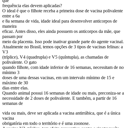
que
frequência elas devem aplicadas?
O ideal é que o filhote receba a primeira dose de vacina polivalente
entre a 6a
e 8a semana de vida, idade ideal para desenvolver anticorpos de
maneira
eficaz. Antes disso, eles ainda possuem os anticorpos da mãe, que
passam por
meio da placenta. Isso pode inativar grande parte do agente vacinal.
Atualmente no Brasil, temos opções de 3 tipos de vacinas felinas: a
V3
(tríplice), V4 (quadrupla) e V5 (quíntupla), as chamadas de
polivalente. O gato
quando filhote, com idade inferior de 16 semanas, necessitam de no
mínimo 3
doses de uma dessas vacinas, em um intervalo mínimo de 15 e
máximo de 30
dias entre elas.
Quando animal possui 16 semanas de idade ou mais, preconiza-se a
necessidade de 2 doses de polivalente. E também, a partir de 16
semanas de
vida ou mais, deve ser aplicada a vacina antirrábica, que é a única
vacina
obrigatória em todo o território e é uma zoonose.