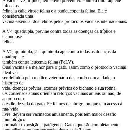
A vacina V3, tríplice, tem efeito preventivo contra a rinotraqueíte
infecciosa
felina, a calicivirose felina e a panleucopenia felina. Ela é
considerada uma
vacina essencial dos felinos pelos protocolos vacinais internacionais.
A V4, quadrupla, previne contra todas as doenças da tríplice e
clamidiose
felina.
A V5, quíntupla, já a quíntupla age contra todas as doenças da
quádrupla e
também contra leucemia felina (FeLV).
Qual vacina é a melhor para o gato, assim como o protocolo vacinal
ideal vai
ser definido pelo medico veterinário de acordo com a idade, o
histórico de
vida, doenças prévias, exames prévios do bichano e sua rotina.
Os consensos atuais orientam reforços vacinais anuais ou não, de
acordo com
o estilo de vida do gato. Se felinos de abrigo, ou que têm acesso à
rua/ vida
livre, devem ser vacinados anualmente, pois tem maior desafio
imunológico
por maior exposição a patógenos. Gatos que são completamente
domiciliados podem ser vacinados a cada 2 anos.