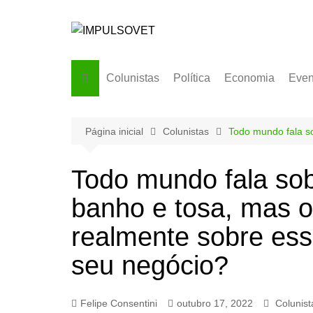
Ir
para
o
conteúdo
Colunistas
Política
Economia
Even
Página inicial
Colunistas
Todo mundo fala s
Todo mundo fala so
banho e tosa, mas 
realmente sobre esse
seu negócio?
Felipe Consentini
outubro 17, 2022
Colunist