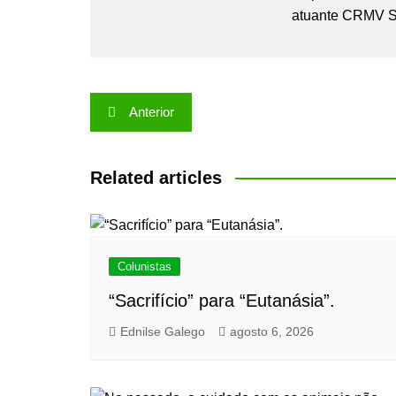
atuante CRMV S
Navegação
Anterior
de
Post
Related articles
Colunistas
“Sacrifício” para “Eutanásia”.
Ednilse Galego
agosto 6, 2026