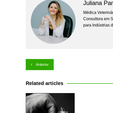
Juliana P
Médica Veterinár
Consultora em S
para Indústrias 
Navegação
Anterior
de
Post
Related articles