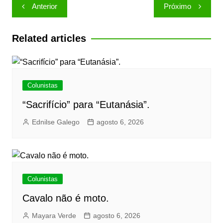
Navegação
Anterior
Próximo
de
Post
Related articles
Colunistas
“Sacrifício” para “Eutanásia”.
Ednilse Galego
agosto 6, 2026
Colunistas
Cavalo não é moto.
Mayara Verde
agosto 6, 2026