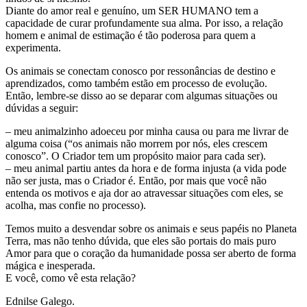
Diante do amor real e genuíno, um SER HUMANO tem a
capacidade de curar profundamente sua alma. Por isso, a relação
homem e animal de estimação é tão poderosa para quem a
experimenta.
Os animais se conectam conosco por ressonâncias de destino e
aprendizados, como também estão em processo de evolução.
Então, lembre-se disso ao se deparar com algumas situações ou
dúvidas a seguir:
– meu animalzinho adoeceu por minha causa ou para me livrar de
alguma coisa (“os animais não morrem por nós, eles crescem
conosco”. O Criador tem um propósito maior para cada ser).
– ⁠meu animal partiu antes da hora e de forma injusta (a vida pode
não ser justa, mas o Criador é. Então, por mais que você não
entenda os motivos e aja dor ao atravessar situações com eles, se
acolha, mas confie no processo).
Temos muito a desvendar sobre os animais e seus papéis no Planeta
Terra, mas não tenho dúvida, que eles são portais do mais puro
Amor para que o coração da humanidade possa ser aberto de forma
mágica e inesperada.
E você, como vê esta relação?
Ednilse Galego.