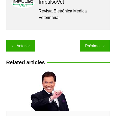
ImpulsoVet
Revista Eletrônica Médica
Veterinária.
Navegação
Anterior
Próximo
de
Post
Related articles